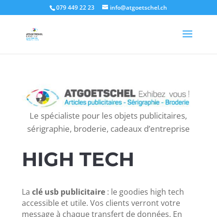
Authorization: Basic CLIENT_API:CLIENT_SECRET
079 449 22 23
info@atgoetschel.ch
Le spécialiste pour les objets publicitaires,
sérigraphie, broderie, cadeaux d’entreprise
HIGH TECH
La
clé usb publicitaire
: le goodies high tech
accessible et utile. Vos clients verront votre
message à chaque transfert de données.
En