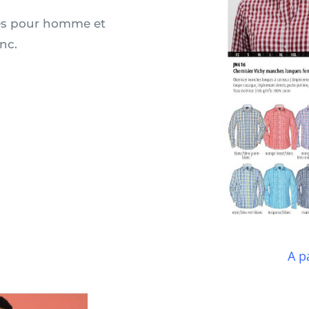
es pour homme et
nc.
A p