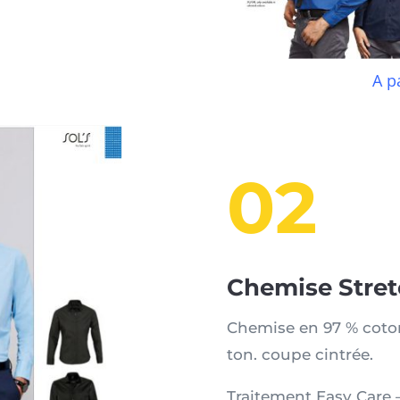
A p
02
Chemise Stret
Chemise en 97 % coton
ton. coupe cintrée.
Traitement Easy Care 