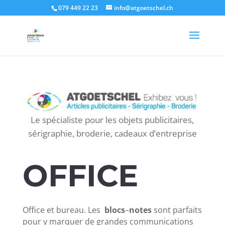
Authorization: Basic CLIENT_API:CLIENT_SECRET
079 449 22 23
info@atgoetschel.ch
Le spécialiste pour les objets publicitaires,
sérigraphie, broderie, cadeaux d’entreprise
OFFICE
Office et bureau. Les
blocs
–
notes
sont parfaits
pour y marquer de grandes communications