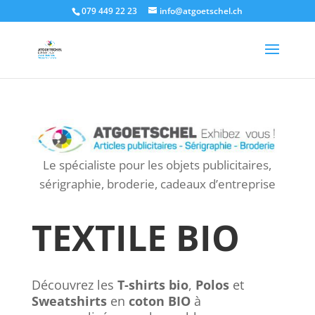
Authorization: Basic CLIENT_API:CLIENT_SECRET
079 449 22 23
info@atgoetschel.ch
Le spécialiste pour les objets publicitaires,
sérigraphie, broderie, cadeaux d’entreprise
TEXTILE BIO
Découvrez les
T-shirts bio
,
Polos
et
Sweatshirts
en
coton BIO
à