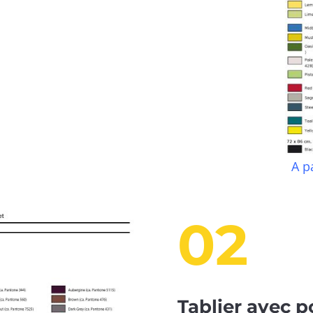
A p
02
Tablier avec 