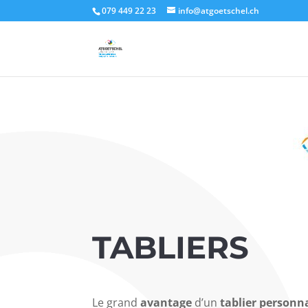
Authorization: Basic CLIENT_API:CLIENT_SECRET
079 449 22 23
info@atgoetschel.ch
TABLIERS
Le grand
avantage
d’un
tablier personn